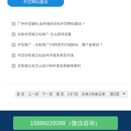
外贸网站建设
广州外贸建站,如何做好谷歌外贸网站建设？
谷歌外贸独立站推广-怎么获得流量
外贸推广：谷歌推广VS阿里巴巴国际站，哪个效果好？
外贸谷歌独立站如何开掘东南亚市场
谷歌独立站怎么设计制作更容易被搜索到
谷歌独立站价格费用 - Google下！
B2B外贸工厂建站 - 谷歌独立站建站步骤
首 页
上一页
下一页
尾 页
1/17页
共有135条记录
谷歌独立站 | 外贸B2B独立站搭建
海外独立站怎么搭建？
外贸B2B建站怎么做?
15989229398（微信咨询）
外贸建站怎么做？首先考虑国外服务器