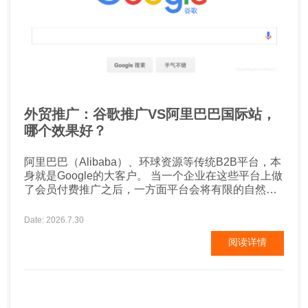
外贸推广：谷歌推广VS阿里巴巴国际站，
哪个效果好？
阿里巴巴（Alibaba）、环球资源等传统B2B平台，本
身就是Google的大客户。 当一个企业在这些平台上做
了会员付费推广之后，一方面平台会将有限的自然流
量在众多厂商中分配，第二是这些平台自己到Google
上投放广告，批发流量进来之后，再分配给成百上千
Date: 2026.7.30
的同行业厂商，有多少流量能到达自己的企业店铺或
阅读详情
网页呢？ 现在很多厂商，就某些行业关键词直接投放
Google广告，可以用更具性价比的方式排到阿里或
者...