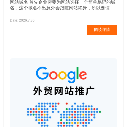
网站域名 首先企业需要为网站选择一个简单易记的域
名，这个域名不出意外会跟随网站终身，所以要慎重
选择。一般建议选择包含产品关键词的域名，能够让
用户一眼了解企业是做什么的，并且对后期的谷歌
Date: 2026.7.30
SEO排名也有帮助。比较注重企业品牌营销的企业建
阅读详情
议以品牌名为域名。域名中不要添加特殊符号，不要
使用汉语拼音或汉字。 二、网站内容及设计 ...