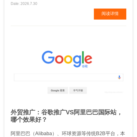
本较低的方式就是谷歌SEO。那么谷歌SEO到底该如
Date: 2026.7.30
何做呢? 谷歌外贸独立站推广 一、首页title 通常情况
阅读详情
下首页的权重最高，也是企业获得核心关键词排名的
重要页面，因此首页SEO优化就格...
外贸推广：谷歌推广VS阿里巴巴国际站，
哪个效果好？
阿里巴巴（Alibaba）、环球资源等传统B2B平台，本