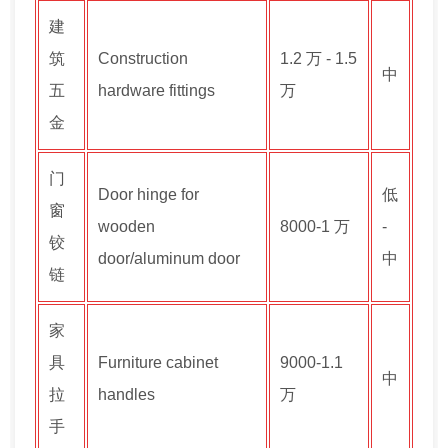
建
筑
Construction
1.2 万 - 1.5
中
五
hardware fittings
万
金
门
Door hinge for
低
窗
wooden
8000-1 万
-
铰
door/aluminum door
中
链
家
具
Furniture cabinet
9000-1.1
中
拉
handles
万
手