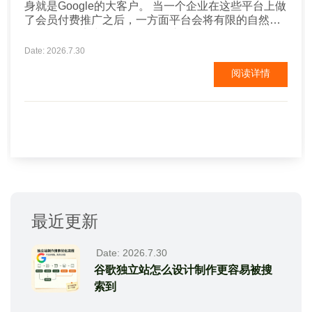
身就是Google的大客户。 当一个企业在这些平台上做
了会员付费推广之后，一方面平台会将有限的自然流
量在众多厂商中分配，第二是这些平台自己到Google
上投放广告，批发流量进来之后，再分配给成百上千
Date: 2026.7.30
的同行业厂商，有多少流量能到达自己的企业店铺或
阅读详情
网页呢？ 现在很多厂商，就某些行业关键词直接投放
Google广告，可以用更具性价比的方式排到阿里或
者...
最近更新
Date: 2026.7.30
谷歌独立站怎么设计制作更容易被搜
索到