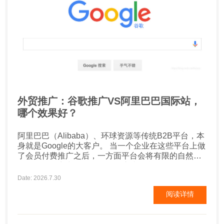
外贸推广：谷歌推广VS阿里巴巴国际站，
哪个效果好？
阿里巴巴（Alibaba）、环球资源等传统B2B平台，本
身就是Google的大客户。 当一个企业在这些平台上做
了会员付费推广之后，一方面平台会将有限的自然流
量在众多厂商中分配，第二是这些平台自己到Google
上投放广告，批发流量进来之后，再分配给成百上千
Date: 2026.7.30
的同行业厂商，有多少流量能到达自己的企业店铺或
阅读详情
网页呢？ 现在很多厂商，就某些行业关键词直接投放
Google广告，可以用更具性价比的方式排到阿里或
者...