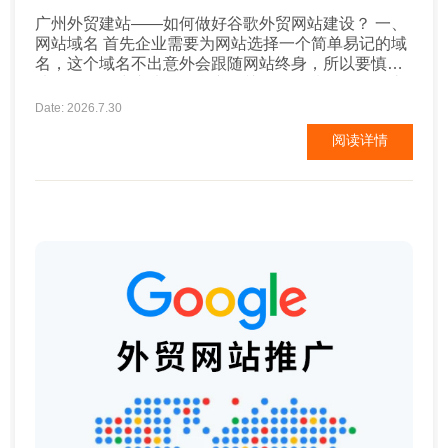
广州外贸建站——如何做好谷歌外贸网站建设？ 一、
网站域名 首先企业需要为网站选择一个简单易记的域
名，这个域名不出意外会跟随网站终身，所以要慎重
选择。一般建议选择包含产品关键词的域名，能够让
用户一眼了解企业是做什么的，并且对后期的谷歌
Date: 2026.7.30
SEO排名也有帮助。比较注重企业品牌营销的企业建
阅读详情
议以品牌名为域名。域名中不要添加特殊符号，不要
使用汉语拼音或汉字。 二、网站内容及设计 ...