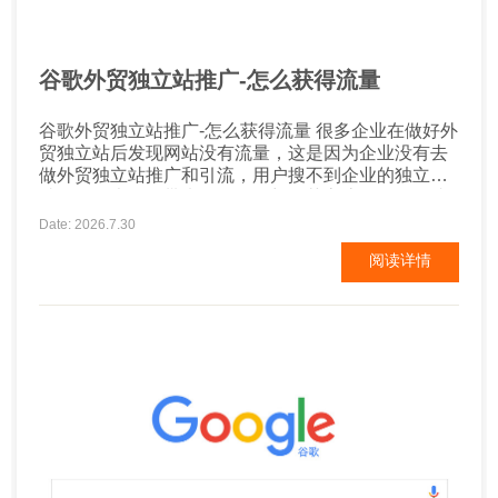
谷歌外贸独立站推广-怎么获得流量
谷歌外贸独立站推广-怎么获得流量 很多企业在做好外
贸独立站后发现网站没有流量，这是因为企业没有去
做外贸独立站推广和引流，用户搜不到企业的独立
站，自然也不会带来转化。而想要获客流量，一个成
本较低的方式就是谷歌SEO。那么谷歌SEO到底该如
Date: 2026.7.30
何做呢? 谷歌外贸独立站推广 一、首页title 通常情况
阅读详情
下首页的权重最高，也是企业获得核心关键词排名的
重要页面，因此首页SEO优化就格...