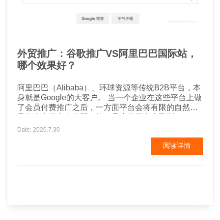
外贸推广：谷歌推广VS阿里巴巴国际站，
哪个效果好？
阿里巴巴（Alibaba）、环球资源等传统B2B平台，本
身就是Google的大客户。 当一个企业在这些平台上做
了会员付费推广之后，一方面平台会将有限的自然流
量在众多厂商中分配，第二是这些平台自己到Google
上投放广告，批发流量进来之后，再分配给成百上千
Date: 2026.7.30
的同行业厂商，有多少流量能到达自己的企业店铺或
阅读详情
网页呢？ 现在很多厂商，就某些行业关键词直接投放
Google广告，可以用更具性价比的方式排到阿里或
者...