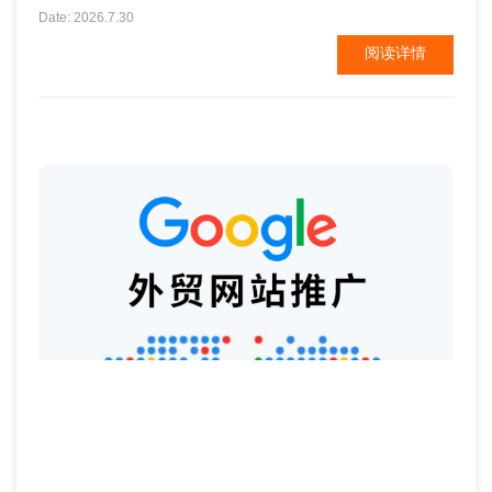
用户一眼了解企业是做什么的，并且对后期的谷歌
Date: 2026.7.30
SEO排名也有帮助。比较注重企业品牌营销的企业建
阅读详情
议以品牌名为域名。域名中不要添加特殊符号，不要
使用汉语拼音或汉字。 二、网站内容及设计 ...