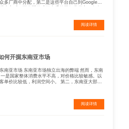
众多厂商中分配，第二是这些平台自己到Google上
进来之后，再分配给成百上千的同行业厂商，有多
呢？ 现在很多厂商，就某些行业关
le广告，可以用更具性价比的方式排到阿里或者...
阅读详情
如何开掘东南亚市场
立出海的弊端 然而，东南
以
较低，利润空间小。 第二，东南亚大部分
设施落后，尤其是物流基础设施。落后的交通条件
利润空间。同时也不利于回购。 第三是支付问
支付或电子支付的普及率较低，只能货到付款的方
阅读详情