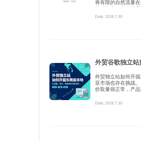
将有限的自然流量在
投放广告，批发流量
少流量能到达自己的企业店铺或网页
Date: 2026.7.30
键词直接投放Goog
外贸谷歌独立站
外贸独立站如何开掘东南亚市场 东南亚市场独
亚市场也存在挑战。 一是国家整体消费水平不高，对价格比较敏感。
价取量很正常，产品客单价比
地区的电子商务基础
增加了运输成本，缩小了
Date: 2026.7.30
题。在东南亚，网上
式收款。...