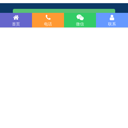
15989229398（微信咨询）
首页
电话
微信
联系
专业做网站 · ￥明码实价！
电话：020-85628720
QQ：237673564
匠心打造精品，用心成就经典！携手客户共创双赢！
© Copyright
广州三行网络科技有限公司
粤ICP备案号：09210325