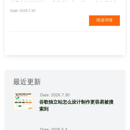
产品客单价比较低，利润空间小。 第二，东南亚大部
分地区的电子商务基础设施落后，尤其是物流基础设
Date: 2026.7.30
施。落后的交通条件增加了运输成本，缩小了利润空
阅读详情
间。同时也不利于回购。 第三是支付问题。在东南
亚，网上支付或电子支付的普及率较低，只能货到付
款的方式收款。...
最近更新
Date: 2026.7.30
谷歌独立站怎么设计制作更容易被搜
索到
Date: 2026.5.4