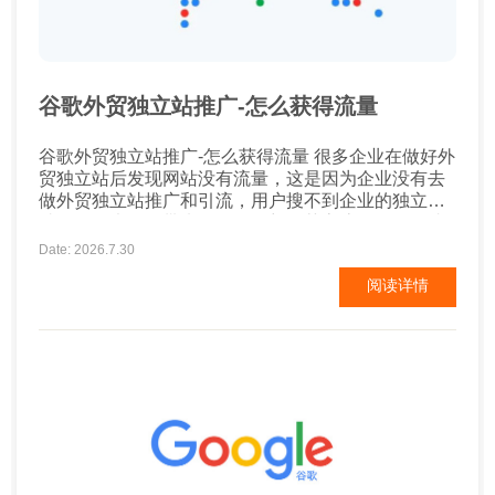
谷歌外贸独立站推广-怎么获得流量
谷歌外贸独立站推广-怎么获得流量 很多企业在做好外
贸独立站后发现网站没有流量，这是因为企业没有去
做外贸独立站推广和引流，用户搜不到企业的独立
站，自然也不会带来转化。而想要获客流量，一个成
本较低的方式就是谷歌SEO。那么谷歌SEO到底该如
Date: 2026.7.30
何做呢? 谷歌外贸独立站推广 一、首页title 通常情况
阅读详情
下首页的权重最高，也是企业获得核心关键词排名的
重要页面，因此首页SEO优化就格...