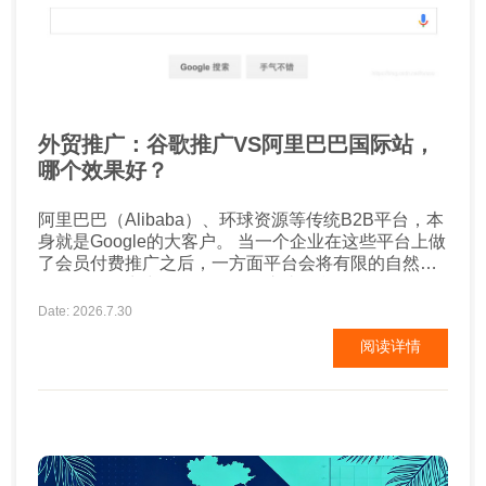
外贸推广：谷歌推广VS阿里巴巴国际站，
哪个效果好？
阿里巴巴（Alibaba）、环球资源等传统B2B平台，本
身就是Google的大客户。 当一个企业在这些平台上做
了会员付费推广之后，一方面平台会将有限的自然流
量在众多厂商中分配，第二是这些平台自己到Google
上投放广告，批发流量进来之后，再分配给成百上千
Date: 2026.7.30
的同行业厂商，有多少流量能到达自己的企业店铺或
阅读详情
网页呢？ 现在很多厂商，就某些行业关键词直接投放
Google广告，可以用更具性价比的方式排到阿里或
者...