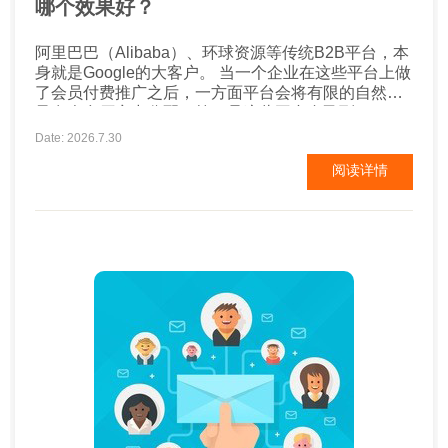
哪个效果好？
阿里巴巴（Alibaba）、环球资源等传统B2B平台，本
身就是Google的大客户。 当一个企业在这些平台上做
了会员付费推广之后，一方面平台会将有限的自然流
量在众多厂商中分配，第二是这些平台自己到Google
上投放广告，批发流量进来之后，再分配给成百上千
Date: 2026.7.30
的同行业厂商，有多少流量能到达自己的企业店铺或
阅读详情
网页呢？ 现在很多厂商，就某些行业关键词直接投放
Google广告，可以用更具性价比的方式排到阿里或
者...