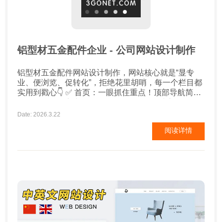
铝型材五金配件企业 - 公司网站设计制作
铝型材五金配件网站设计制作，网站核心就是“显专
业、便浏览、促转化”，拒绝花里胡哨，每一个栏目都
实用到戳心👇 ✅ 首页：一眼抓住重点！顶部导航简洁
明了，展示核心产品（角码、磁吸配件、支架等）、
企业实力，搭配真实项目案例缩略图，3秒让访客知道
Date: 2026.3.22
你是做什么的、优势在哪，加载速度控制在3秒内，避
阅读详情
免用户跳出✅ ✅ 核心栏目规...