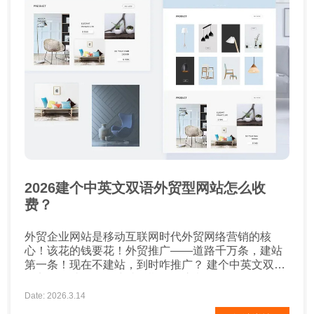
2026建个中英文双语外贸型网站怎么收
费？
外贸企业网站是移动互联网时代外贸网络营销的核
心！该花的钱要花！外贸推广——道路千万条，建站
第一条！现在不建站，到时咋推广？ 建个中英文双语
外贸型网站。。。建站前期需要注意什么呢？Build a
bilingual foreign trade website in Chinese and
Date: 2026.3.14
English 首先你要知道你网站的目的是什么： 是给客