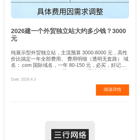
2026建一个外贸独立站大约多少钱？3000
元
纯展示型外贸独立站，主流预算 3000-8000 元，高性
价比搞定一年全部费用。 费用明细（透明无套路） 域
名：.com 国际域名，一年 80-150 元，必买，好记利
于海外推广。 海外服务器 + SSL：展示站用海外虚拟
主机足够，一年 800-2000 元，保证欧美打开快、安
Date: 2026.4.3
全合规。 建站设计：专业外贸模板建站 2000-500...
阅读详情