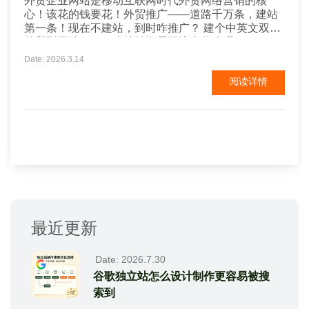
外贸企业网站是移动互联网时代外贸网络营销的核
心！该花的钱要花！外贸推广——道路千万条，建站
第一条！现在不建站，到时咋推广？ 建个中英文双语
外贸型网站。。。建站前期需要注意什么呢？Build a
bilingual foreign trade website in Chinese and
Date: 2026.3.14
English 首先你要知道你网站的目的是什么： 是给客
阅读详情
户展示你的产品？——那么你就要着重的去展示你的
产品。...
最近更新
Date: 2026.7.30
谷歌独立站怎么设计制作更容易被搜
索到