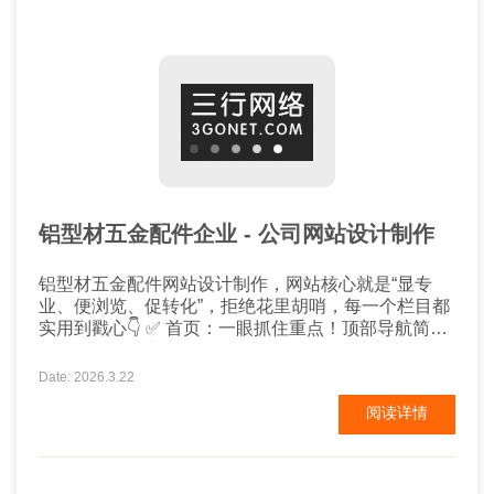
铝型材五金配件企业 - 公司网站设计制作
铝型材五金配件网站设计制作，网站核心就是“显专
业、便浏览、促转化”，拒绝花里胡哨，每一个栏目都
实用到戳心👇 ✅ 首页：一眼抓住重点！顶部导航简洁
明了，展示核心产品（角码、磁吸配件、支架等）、
企业实力，搭配真实项目案例缩略图，3秒让访客知道
Date: 2026.3.22
你是做什么的、优势在哪，加载速度控制在3秒内，避
阅读详情
免用户跳出✅ ✅ 核心栏目规...