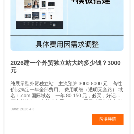
2026建一个外贸独立站大约多少钱？3000
元
纯展示型外贸独立站，主流预算 3000-8000 元，高性
价比搞定一年全部费用。 费用明细（透明无套路） 域
名：.com 国际域名，一年 80-150 元，必买，好记利
于海外推广。 海外服务器 + SSL：展示站用海外虚拟
主机足够，一年 800-2000 元，保证欧美打开快、安
Date: 2026.4.3
全合规。 建站设计：专业外贸模板建站 2000-500...
阅读详情